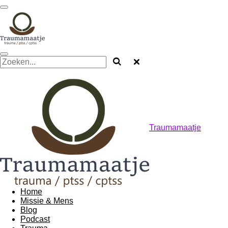
Ga
direct
naar
de
hoofdinhoud
Traumamaatje
Home
Missie & Mens
Blog
Podcast