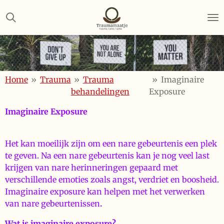
Ga
direct
naar
de
hoofdinhoud
Home
»
Trauma
»
Trauma
»
Imaginaire
behandelingen
Exposure
Imaginaire Exposure
Het kan moeilijk zijn om een nare gebeurtenis een plek
te geven. Na een nare gebeurtenis kan je nog veel last
krijgen van nare herinneringen gepaard met
verschillende emoties zoals angst, verdriet en boosheid.
Imaginaire exposure kan helpen met het verwerken
van nare gebeurtenissen
.
Wat is imaginaire exposure?