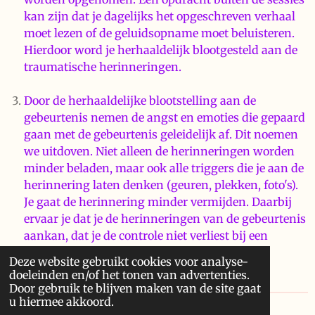
kan zijn dat je dagelijks het opgeschreven verhaal
moet lezen of de geluidsopname moet beluisteren.
Hierdoor word je herhaaldelijk blootgesteld aan de
traumatische herinneringen.
Door de herhaaldelijke blootstelling aan de
gebeurtenis nemen de angst en emoties die gepaard
gaan met de gebeurtenis geleidelijk af. Dit noemen
we uitdoven. Niet alleen de herinneringen worden
minder beladen, maar ook alle triggers die je aan de
herinnering laten denken (geuren, plekken, foto's).
Je gaat de herinnering minder vermijden. Daarbij
ervaar je dat je de herinneringen van de gebeurtenis
aankan, dat je de controle niet verliest bij een
herbeleving en dat de gebeurtenis jou op dit
Deze website gebruikt cookies voor analyse-
moment geen kwaad kan.
doeleinden en/of het tonen van advertenties.
Door gebruik te blijven maken van de site gaat
u hiermee akkoord.