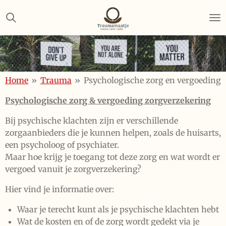
Ga
direct
naar
de
hoofdinhoud
Home
»
Trauma
»
Psychologische zorg en vergoeding
Psychologische zorg & vergoeding zorgverzekering
Bij psychische klachten zijn er verschillende
zorgaanbieders die je kunnen helpen, zoals de huisarts,
een psycholoog of psychiater.
Maar hoe krijg je toegang tot deze zorg en wat wordt er
vergoed vanuit je zorgverzekering?
Hier vind je informatie over:
Waar je terecht kunt als je psychische klachten hebt
Wat de kosten en of de zorg wordt gedekt via je