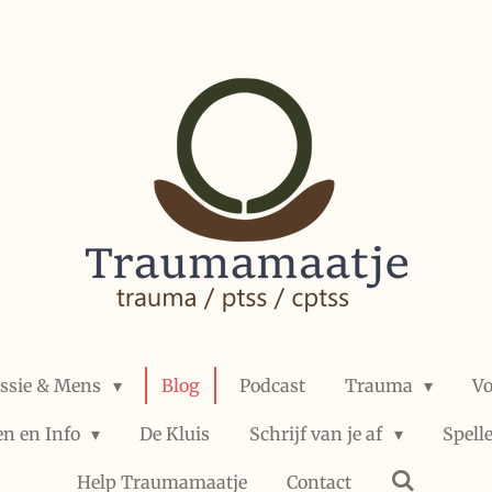
ssie & Mens
Blog
Podcast
Trauma
Vo
en en Info
De Kluis
Schrijf van je af
Spell
Help Traumamaatje
Contact