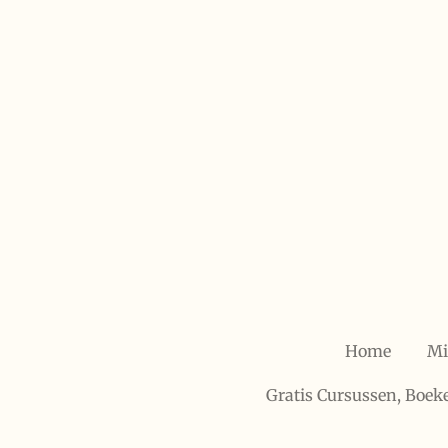
Ga
direct
naar
de
hoofdinhoud
Home
Mi
Gratis Cursussen, Boek