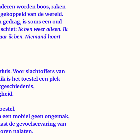
nderen worden boos, raken
osgekoppeld van de wereld.
n gedrag, is soms een oud
 schiet:
Ik ben weer alleen. Ik
aar ik ben. Niemand hoort
kluis. Voor slachtoffers van
k is het toestel een plek
tgeschiedenis,
gheid.
oestel.
 van een mobiel geen ongemak,
 tast de gevoelservaring van
poren nalaten.