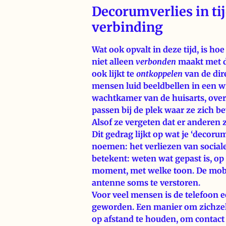
Decorumverlies in ti
verbinding
Wat ook opvalt in deze tijd, is ho
niet alleen
verbonden
maakt met d
ook lijkt te
ontkoppelen
van de dir
mensen luid beeldbellen in een win
wachtkamer van de huisarts, over 
passen bij de plek waar ze zich b
Alsof ze vergeten dat er anderen z
Dit gedrag lijkt op wat je ‘decor
noemen: het verliezen van socia
betekent: weten wat gepast is, op
moment, met welke toon. De mobiel
antenne soms te verstoren.
Voor veel mensen is de telefoon e
geworden. Een manier om zichzel
op afstand te houden, om contac