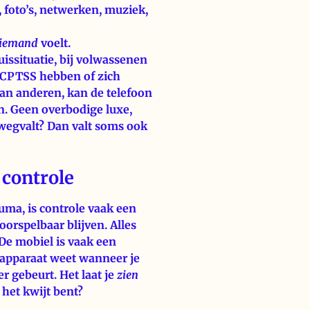
 foto’s, netwerken, muziek,
iemand
voelt.
uissituatie, bij volwassenen
e CPTSS hebben of zich
an anderen, kan de telefoon
n. Geen overbodige luxe,
 wegvalt? Dan valt soms ook
 controle
ma, is controle vaak een
oorspelbaar blijven. Alles
De mobiel is vaak een
t apparaat weet wanneer je
er gebeurt. Het laat je
zien
e het kwijt bent?