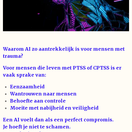
Waarom AI zo aantrekkelijk is voor mensen met
trauma?
Voor mensen die leven met PTSS of CPTSS is er
vaak sprake van:
Eenzaamheid
Wantrouwen naar mensen
Behoefte aan controle
Moeite met nabijheid en veiligheid
Een AI voelt dan als een perfect compromis.
Je hoeft je niet te schamen.