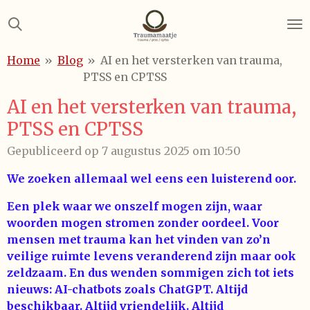
Ga
direct
naar
Home
»
Blog
»
AI en het versterken van trauma,
de
PTSS en CPTSS
hoofdinhoud
AI en het versterken van trauma,
PTSS en CPTSS
Gepubliceerd op 7 augustus 2025 om 10:50
We zoeken allemaal wel eens een luisterend oor.
Een plek waar we onszelf mogen zijn, waar
woorden mogen stromen zonder oordeel. Voor
mensen met trauma kan het vinden van zo’n
veilige ruimte levens veranderend zijn maar ook
zeldzaam. En dus wenden sommigen zich tot iets
nieuws: AI-chatbots zoals ChatGPT. Altijd
beschikbaar. Altijd vriendelijk. Altijd