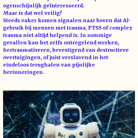
ogenschijnlijk geïnteresseerd.
Maar is dat wel veilig?
Steeds vaker komen signalen naar boven dat AI-
gebruik bij mensen met trauma, PTSS of complex
trauma niet altijd helpend is. In sommige
gevallen kan het zelfs ontregelend werken,
hertraumatiseren, bevestigend van destructieve
overtuigingen, of juist verslavend in het
eindeloos terughalen van pijnlijke
herinneringen.