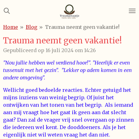
Ga
direct
naar
Home
»
Blog
»
Trauma neemt geen vakantie!
de
hoofdinhoud
Trauma neemt geen vakantie!
Gepubliceerd op 16 juli 2024 om 14:26
"Nou jullie hebben wel verdiend hoor!". "
Heerlijk er even
tussenuit met het gezin". "Lekker op adem komen in een
andere omgeving".
Wellicht goed bedoelde reacties. Echter getuigd het
mijns inziens van weinig begrip. Of juist het
ontwijken van het tonen van het begrip. Als iemand
aan mij vraagt hoe het gaat ik geen aan dat slecht
gaat? Dan zal de vrager vrij snel overgaan op zinnen
die iedereen wel kent. De dooddoeners. Als je het
eigenlijk niet wil weten vraag het dan niet.