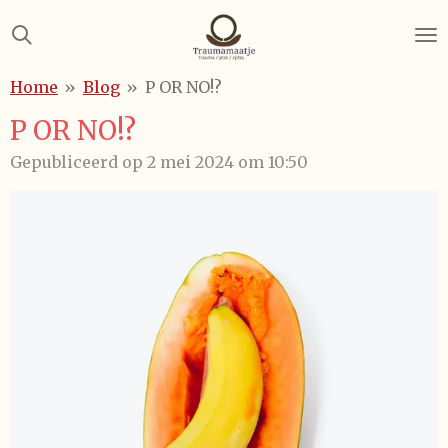
Ga
direct
naar
Home
»
Blog
»
P OR NO!?
de
hoofdinhoud
P OR NO!?
Gepubliceerd op 2 mei 2024 om 10:50